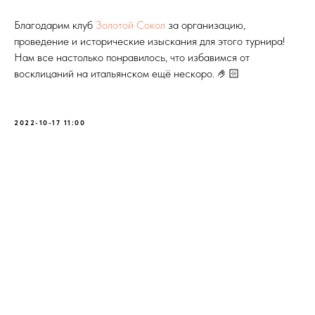
Благодарим клуб
Золотой Сокол
за организацию,
проведение и исторические изыскания для этого турнира!
Нам все настолько понравилось, что избавимся от
восклицаний на итальянском ещё нескоро. 🤌🏻
2022-10-17 11:00
+7 (904) 178 26 79
г. Екатеринбург, ул. Красноармейская, 27