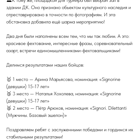
🏛К тому же, площадкой для турнира был выбран зал в
здании ДК. Оно признано обьектом культурного наследия и
отреставрировано в точности по фотографиям. И эта
обстановка добавила ещё шарма мероприятию!
Два дня были наполнены всем тем, что мы так любим. А это:
красивое фехтование, интересные фразы, соревновательный
азарт, встречи единомышленниками-фехтовальщиками!
Делимся результатами наших бойцов:
🥇 1 место — Арина Марьясова, номинация: «Signorine
(девушки) 15-17 лет»
🥉 3 место — Наталья Хохолева, номинация: «Signorine
(девушки) 15-17 лет»
🥈 2 место — Пётр Арюков, номинация: «Signori. Dilettanti
(Мужчины. Базовый эшелон)»
Поздравляем ребят с заслуженными победами и гордимся их
стабильными результатами!