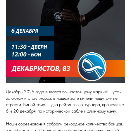
Декабрь 2025 года выдался по-настоящему жарким! Пусть
за окном и стоял мороз, в нашем зале кипели нешуточные
страсти. Виной тому — два рейтинговых турнира, прошедшие
6 и 20 декабря: по исторической сабле и длинному мечу.
Наши соревнования собрали рекордное количество бойцов:
29 саблистов и 37 мечников продемонстрировали высший