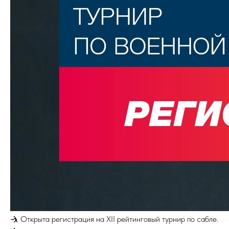
🤺 Открыта регистрация на XII рейтинговый турнир по сабле.